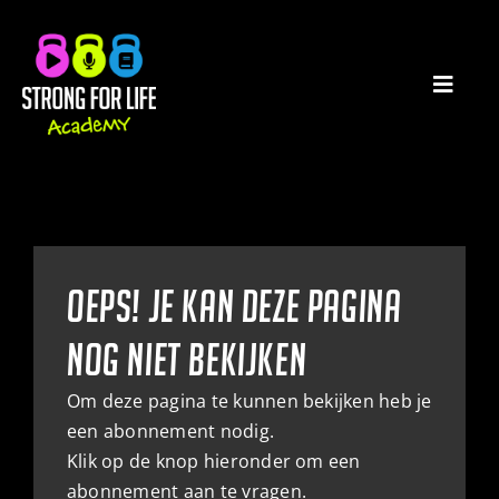
Ga
naar
inhoud
Toggl
Navig
HOME
PODCASTS
Oeps! je kan deze pagina
E-BOOKS
nog niet bekijken
CATEGORIEËN
Om deze pagina te kunnen bekijken heb je
een abonnement nodig.
WATCHLIST
Klik op de knop hieronder om een
abonnement aan te vragen.
MIJN ACCOUNT