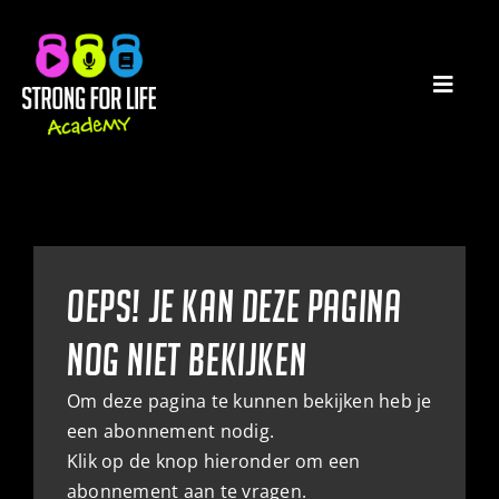
Ga
naar
inhoud
Toggl
Navig
HOME
PODCASTS
Oeps! je kan deze pagina
E-BOOKS
nog niet bekijken
CATEGORIEËN
Om deze pagina te kunnen bekijken heb je
een abonnement nodig.
WATCHLIST
Klik op de knop hieronder om een
abonnement aan te vragen.
MIJN ACCOUNT