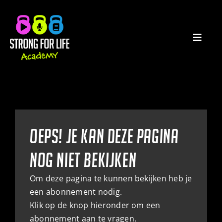
Ga
naar
inhoud
Toggl
Navig
HOME
PODCASTS
Oeps! je kan deze pagina
E-BOOKS
nog niet bekijken
CATEGORIEËN
Om deze pagina te kunnen bekijken heb je
een abonnement nodig.
WATCHLIST
Klik op de knop hieronder om een
abonnement aan te vragen.
MIJN ACCOUNT