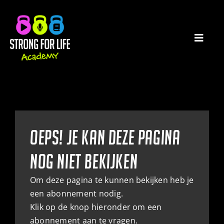
Ga
naar
inhoud
Toggl
Navig
HOME
PODCASTS
Oeps! je kan deze pagina
E-BOOKS
nog niet bekijken
CATEGORIEËN
Om deze pagina te kunnen bekijken heb je
een abonnement nodig.
WATCHLIST
Klik op de knop hieronder om een
abonnement aan te vragen.
MIJN ACCOUNT